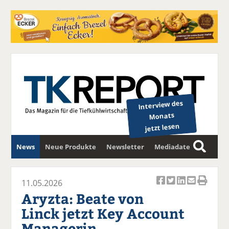
Interview des
Monats
jetzt lesen
News
Neue Produkte
Newsletter
Mediadaten
S
u
c
11.05.2026
Ar
Ar
Ar
Ar
Ar
h
Aryzta: Beate von
ti
ti
ti
ti
ti
e
Linck jetzt Key Account
k
k
k
k
k
Managerin
el
el
el
el
el