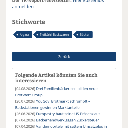
Der TK-Report-Newsletter:
Hier kostenlos
anmelden
Stichworte
Aryzta
Tiefkühl-Backwaren
Bäcker
Zurück
Folgende Artikel könnten Sie auch
interessieren
[04.08.2026]
Drei Familienbäckereien bilden neue
BrotWert Group
[20.07.2026]
YouGov: Brotmarkt schrumpft –
Backstationen gewinnen Marktanteile
[26.06.2026]
Europastry baut seine US-Präsenz aus
[07.04.2026]
Bäckerhandwerk gegen Zuckersteuer
[07.04.2026]
Vandemoortele mit sattem Umsatzplus in