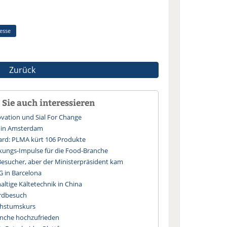
esse
Zurück
Sie auch interessieren
novation und Sial For Change
d in Amsterdam
ward: PLMA kürt 106 Produkte
ckungs-Impulse für die Food-Branche
esucher, aber der Ministerpräsident kam
G in Barcelona
altige Kältetechnik in China
ordbesuch
chstumskurs
anche hochzufrieden