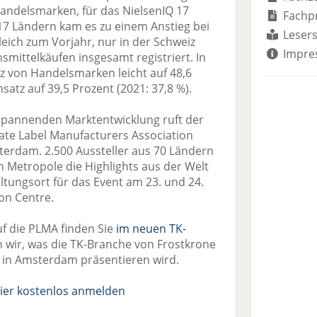
Handelsmarken, für das NielsenIQ 17
Fachp
 17 Ländern kam es zu einem Anstieg bei
Lesers
eich zum Vorjahr, nur in der Schweiz
Impre
mittelkäufen insgesamt registriert. In
 von Handelsmarken leicht auf 48,6
satz auf 39,5 Prozent (2021: 37,8 %).
spannenden Marktentwicklung ruft der
te Label Manufacturers Association
erdam. 2.500 Aussteller aus 70 Ländern
n Metropole die Highlights aus der Welt
tungsort für das Event am 23. und 24.
ion Centre.
uf die PLMA finden Sie
im neuen TK-
 wir, was die TK-Branche von Frostkrone
ü in Amsterdam präsentieren wird.
ier kostenlos anmelden