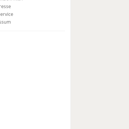
resse
ervice
ssum