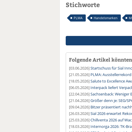
Stichworte
PLMA
Handelsmarken
M
Folgende Artikel könnten 
[03.06.2026]
Startschuss für Sial In
[21.05.2026]
PLMA: Ausstellerrekor
[18.05.2026]
Salute to Excellence A
[06.05.2026]
Interpack liefert Verpa
[22.04.2026]
Sachsenback: Weniger B
[21.04.2026]
Größer denn je: SEG/SP
[09.04.2026]
Bitzer präsentiert nachh
[26.03.2026]
Sial 2026 erwartet Rek
[25.03.2026]
Chillventa 2026 auf Wa
[18.03.2026]
Internorga 2026: TK-Br