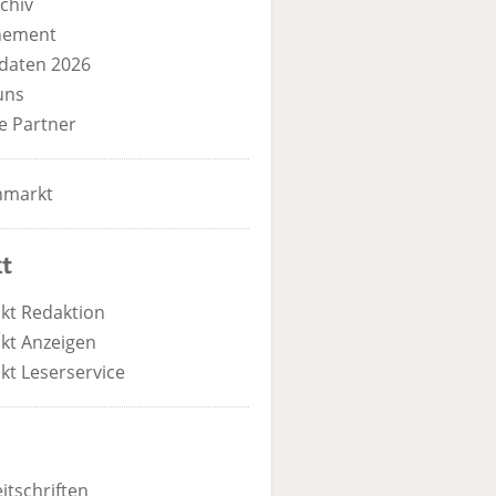
chiv
nement
daten 2026
uns
e Partner
nmarkt
t
kt Redaktion
kt Anzeigen
kt Leserservice
itschriften