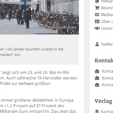
Heftar
Abon
Media
Über 
Foto/Grafik: PLMA
Unser
Stelle
er 120 Länder tauchten zuletzt in die
marken“ ein.
Kontak
Konta
zeigt sich am 23. und 24. Mai im RAI
Konta
am. Auch zahlreiche TK-Hersteller werden
 PLMA zur weltweit größten
Konta
.
Verlag
immer größerer Beliebtheit. In Europa
m +1,2 Prozent auf 37 Prozent des
illiarden Euro entspricht. Das zeigt das
Fachze