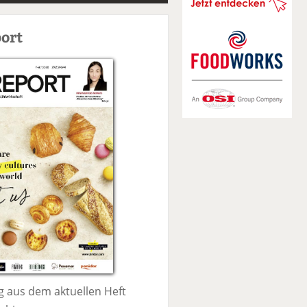
S
u
ort
c
h
e
 aus dem aktuellen Heft