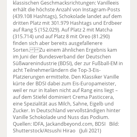
klassischen Geschmacksrichtungen: Vanilleeis
erhält die höchste Anzahl von Instagram-Posts
(439.108 Hashtags), Schokolade landet auf dem
dritten Platz mit 301.979 Hashtags und Erdbeer
auf Rang 5 (152.029). Auf Platz 2 mit Matcha
(315.714) und auf Platz 8 mit Oreo (81.290)
finden sich aber bereits ausgefallenere
Sorten. Zu einem ähnlichen Ergebnis kam
im Juni der Bundesverband der Deutschen
Süßwarenindustrie (BDSI), der zur Fußball-EM in
acht Teilnehmerländern die Top-3-Eis-
Platzierungen ermittelte. Den Klassiker Vanille
kürte der BDSI dabei zum Eis-Europameister,
weil er nur in Italien nicht auf Rang eins liegt –
auf dem Stiefel dominiert Crema Pasticcera,
eine Spezialität aus Milch, Sahne, Eigelb und
Zucker. In Deutschland vervollständigen hinter
Vanille Schokolade und Nuss das Podium.
Quellen: IDFA, Jackandbeyond.com, BDSI Bild:
Shutterstock/Atsushi Hirao (Juli 2021)