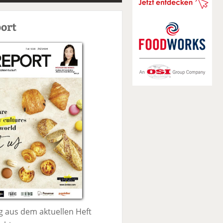
S
u
ort
c
h
e
 aus dem aktuellen Heft