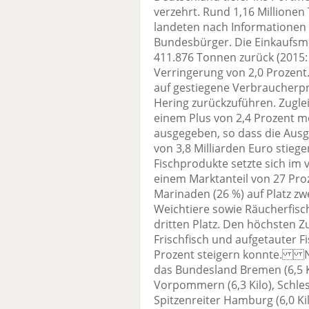
verzehrt. Rund 1,16 Millione
landeten nach Informationen d
Bundesbürger. Die Einkaufsm
411.876 Tonnen zurück (2015: 
Verringerung von 2,0 Prozent
auf gestiegene Verbraucherp
Hering zurückzuführen. Zugle
einem Plus von 2,4 Prozent m
ausgegeben, so dass die Aus
von 3,8 Milliarden Euro stie
Fischprodukte setzte sich im 
einem Marktanteil von 27 Pro
Marinaden (26 %) auf Platz zw
Weichtiere sowie Räucherfisch
dritten Platz. Den höchsten 
Frischfisch und aufgetauter F
Prozent steigern konnte. Neu
das Bundesland Bremen (6,5 K
Vorpommern (6,3 Kilo), Schlesw
Spitzenreiter Hamburg (6,0 Kilo