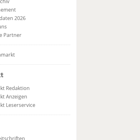
chiv
nement
daten 2026
uns
e Partner
nmarkt
t
kt Redaktion
kt Anzeigen
kt Leserservice
itschriften