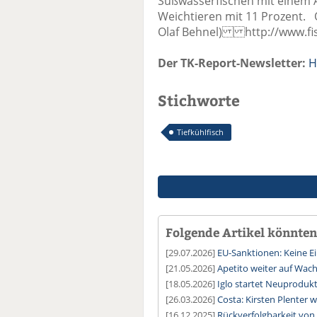
Süßwasserfischen mit einem A
Weichtieren mit 11 Prozent. Q
Olaf Behnel) http://www.fis
Der TK-Report-Newsletter:
H
Stichworte
Tiefkühlfisch
Folgende Artikel könnten 
[29.07.2026]
EU-Sanktionen: Keine E
[21.05.2026]
Apetito weiter auf Wac
[18.05.2026]
Iglo startet Neuproduk
[26.03.2026]
Costa: Kirsten Plenter 
[16.12.2025]
Rückverfolgbarkeit von