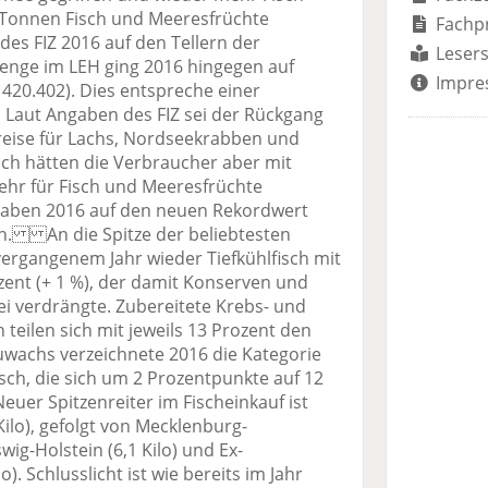
n Tonnen Fisch und Meeresfrüchte
Fachp
es FIZ 2016 auf den Tellern der
Lesers
enge im LEH ging 2016 hingegen auf
Impre
420.402). Dies entspreche einer
. Laut Angaben des FIZ sei der Rückgang
reise für Lachs, Nordseekrabben und
ich hätten die Verbraucher aber mit
ehr für Fisch und Meeresfrüchte
gaben 2016 auf den neuen Rekordwert
gen. An die Spitze der beliebtesten
vergangenem Jahr wieder Tiefkühlfisch mit
zent (+ 1 %), der damit Konserven und
ei verdrängte. Zubereitete Krebs- und
 teilen sich mit jeweils 13 Prozent den
Zuwachs verzeichnete 2016 die Kategorie
isch, die sich um 2 Prozentpunkte auf 12
er Spitzenreiter im Fischeinkauf ist
ilo), gefolgt von Mecklenburg-
ig-Holstein (6,1 Kilo) und Ex-
). Schlusslicht ist wie bereits im Jahr