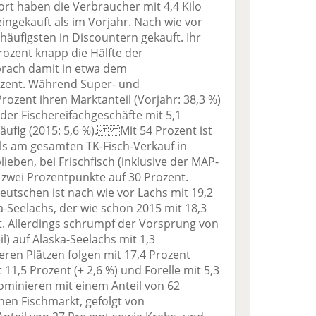
t haben die Verbraucher mit 4,4 Kilo
eingekauft als im Vorjahr. Nach wie vor
häufigsten in Discountern gekauft. Ihr
rozent knapp die Hälfte der
rach damit in etwa dem
ozent. Während Super- und
ozent ihren Marktanteil (Vorjahr: 38,3 %)
 der Fischereifachgeschäfte mit 5,1
äufig (2015: 5,6 %). Mit 54 Prozent ist
ls am gesamten TK-Fisch-Verkauf in
eben, bei Frischfisch (inklusive der MAP-
 zwei Prozentpunkte auf 30 Prozent.
Deutschen ist nach wie vor Lachs mit 19,2
a-Seelachs, der wie schon 2015 mit 18,3
rt. Allerdings schrumpf der Vorsprung von
l) auf Alaska-Seelachs mit 1,3
ren Plätzen folgen mit 17,4 Prozent
 11,5 Prozent (+ 2,6 %) und Forelle mit 5,3
dominieren mit einem Anteil von 62
hen Fischmarkt, gefolgt von