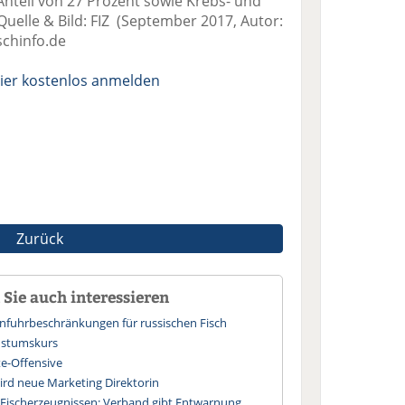
nteil von 27 Prozent sowie Krebs- und
uelle & Bild: FIZ (September 2017, Autor:
chinfo.de
ier kostenlos anmelden
Zurück
Sie auch interessieren
infuhrbeschränkungen für russischen Fisch
hstumskurs
te-Offensive
wird neue Marketing Direktorin
 Fischerzeugnissen: Verband gibt Entwarnung