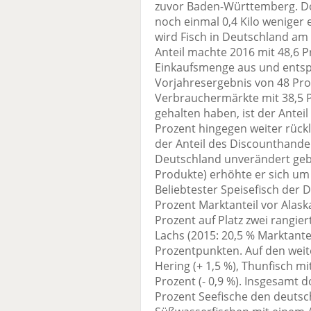
zuvor Baden-Württemberg. Dor
noch einmal 0,4 Kilo weniger 
wird Fisch in Deutschland am 
Anteil machte 2016 mit 48,6 P
Einkaufsmenge aus und entsp
Vorjahresergebnis von 48 Pr
Verbrauchermärkte mit 38,5 Pr
gehalten haben, ist der Anteil
Prozent hingegen weiter rückl
der Anteil des Discounthande
Deutschland unverändert gebli
Produkte) erhöhte er sich um
Beliebtester Speisefisch der 
Prozent Marktanteil vor Alask
Prozent auf Platz zwei rangie
Lachs (2015: 20,5 % Marktantei
Prozentpunkten. Auf den weite
Hering (+ 1,5 %), Thunfisch mit
Prozent (- 0,9 %). Insgesamt 
Prozent Seefische den deutsc