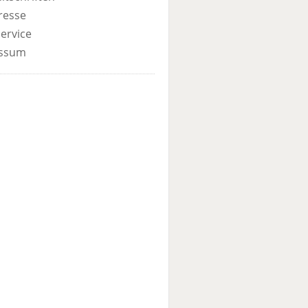
resse
ervice
ssum