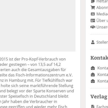
Heftar
Abon
Media
Über 
Unser
Stelle
Kontak
015 ist der Pro-Kopf-Verbrauch von
der gestiegen – von 13,5 auf 14,2
Konta
tterten auch die Gesamtausgaben für
Konta
eilte das Fisch-Informationszentrum e.V.
enz in Hamburg mit. Für Tiefkühlfisch war
Konta
r holte sich seine marktführende Stellung
 und belegt vor der Sparte Konserven und
Verlag
ster Speisefisch in Deutschland bleibt
Jahr haben die Verbraucher in
Fachze
onee gegriffen und wieder mehr Fisch