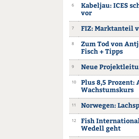
Kabeljau: ICES sc
6
vor
FIZ: Marktanteil 
7
Zum Tod von Antj
8
Fisch + Tipps
Neue Projektleitu
9
Plus 8,5 Prozent: 
10
Wachstumskurs
Norwegen: Lachspr
11
Fish International
12
Wedell geht