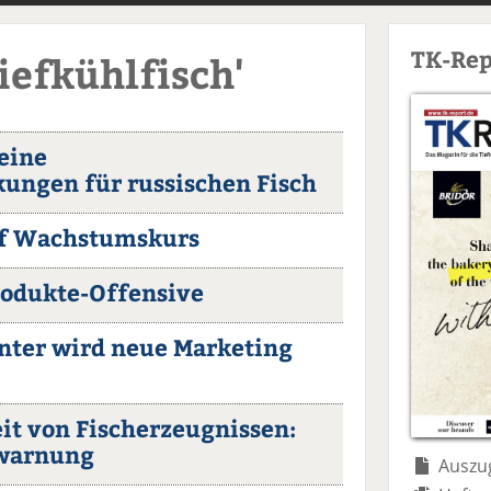
TK-Rep
iefkühlfisch'
eine
ungen für russischen Fisch
uf Wachstumskurs
rodukte-Offensive
enter wird neue Marketing
it von Fischerzeugnissen:
twarnung
Auszug