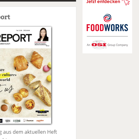
S
u
ort
c
h
e
 aus dem aktuellen Heft