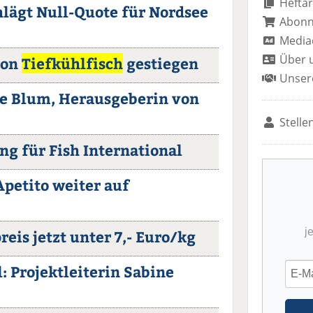
Heftar
hlägt Null-Quote für Nordsee
Abon
Media
Über 
von
Tiefkühlfisch
gestiegen
Unser
e Blum, Herausgeberin von
Stelle
ng für Fish International
Apetito weiter auf
j
eis jetzt unter 7,- Euro/kg
: Projektleiterin Sabine