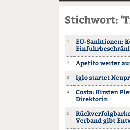
Stichwort: 'T
EU-Sanktionen: K
1
Einfuhrbeschränk
Apetito weiter a
2
Iglo startet Neup
3
Costa: Kirsten Pl
4
Direktorin
Rückverfolgbarke
5
Verband gibt En