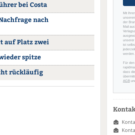
ührer bei Costa
Mit Ihre
 Nachfrage nach
unseren 
der Bra
Mail auc
Verlags
ausgewä
t auf Platz zwei
unserer 
ist selb
jederzei
werden.
wieder spitze
Für den
rapidmai
cht rückläufig
dass di
übermitt
AGB
un
Kontak
Konta
Konta