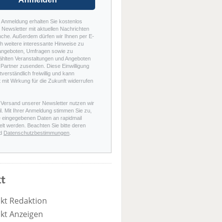
r Anmeldung erhalten Sie kostenlos
Newsletter mit aktuellen Nachrichten
nche. Außerdem dürfen wir Ihnen per E-
h weitere interessante Hinweise zu
angeboten, Umfragen sowie zu
hlten Veranstaltungen und Angeboten
Partner zusenden. Diese Einwilligung
stverständlich freiwillig und kann
t mit Wirkung für die Zukunft widerrufen
 Versand unserer Newsletter nutzen wir
l. Mit Ihrer Anmeldung stimmen Sie zu,
e eingegebenen Daten an rapidmail
elt werden. Beachten Sie bitte deren
d
Datenschutzbestimmungen
.
t
kt Redaktion
kt Anzeigen