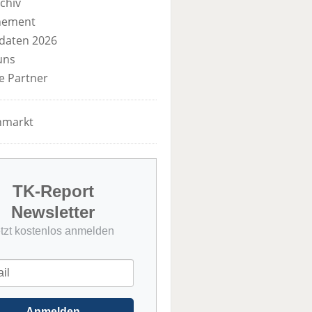
chiv
nement
daten 2026
uns
e Partner
nmarkt
TK-Report
Newsletter
etzt kostenlos anmelden
Anmelden