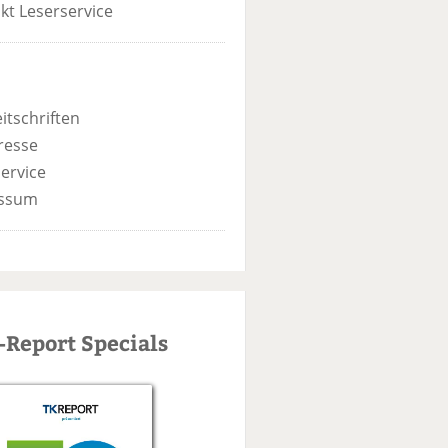
kt Leserservice
itschriften
resse
ervice
ssum
-Report Specials