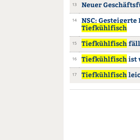
Neuer Geschäftsf
13
NSC: Gesteigerte
14
Tiefkühlfisch
Tiefkühlfisch
fäll
15
Tiefkühlfisch
ist 
16
Tiefkühlfisch
lei
17