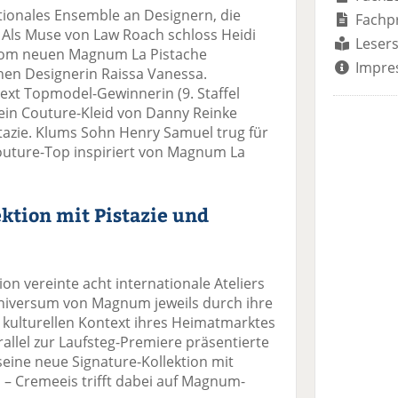
tionales Ensemble an Designern, die
Fachp
 Als Muse von Law Roach schloss Heidi
Lesers
vom neuen Magnum La Pistache
Impre
schen Designerin Raissa Vanessa.
ext Topmodel-Gewinnerin (9. Staffel
 ein Couture-Kleid von Danny Reinke
stazie. Klums Sohn Henry Samuel trug für
Couture-Top inspiriert von Magnum La
ktion mit Pistazie und
n vereinte acht internationale Ateliers
Universum von Magnum jeweils durch ihre
 kulturellen Kontext ihres Heimatmarktes
rallel zur Laufsteg-Premiere präsentierte
ine neue Signature-Kollektion mit
 – Cremeeis trifft dabei auf Magnum-