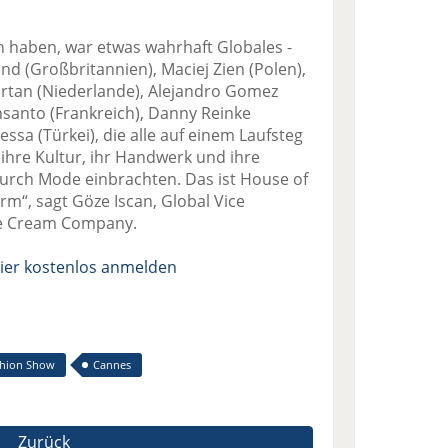
n haben, war etwas wahrhaft Globales -
nd (Großbritannien), Maciej Zien (Polen),
artan (Niederlande), Alejandro Gomez
nsanto (Frankreich), Danny Reinke
ssa (Türkei), die alle auf einem Laufsteg
hre Kultur, ihr Handwerk und ihre
urch Mode einbrachten. Das ist House of
m“, sagt Göze Iscan, Global Vice
ce Cream Company.
ier kostenlos anmelden
shion Show
Cannes
Zurück