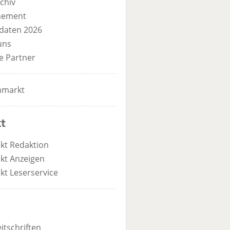
chiv
nement
daten 2026
uns
e Partner
nmarkt
t
kt Redaktion
kt Anzeigen
kt Leserservice
itschriften