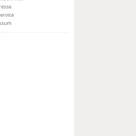
resse
ervice
ssum