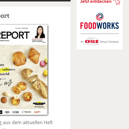
S
u
ort
c
h
e
 aus dem aktuellen Heft