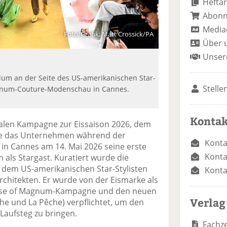
Heftar
Abon
Media
Foto/Grafik: Matt Crossick/PA
Über 
Unser
Klum an der Seite des US-amerikanischen Star-
Stelle
agnum-Couture-Modenschau in Cannes.
Kontak
obalen Kampagne zur Eissaison 2026, dem
te das Unternehmen während der
Konta
e in Cannes am 14. Mai 2026 seine erste
Konta
 als Stargast. Kuratiert wurde die
 dem US-amerikanischen Star-Stylisten
Konta
chitekten. Er wurde von der Eismarke als
House of Magnum-Kampagne und den neuen
Verlag
che und La Pêche) verpflichtet, um den
aufsteg zu bringen.
Fachze