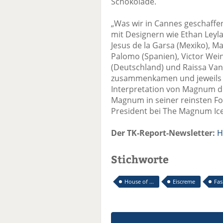
Schokolade.
„Was wir in Cannes geschaffe
mit Designern wie Ethan Leyla
Jesus de la Garsa (Mexiko), M
Palomo (Spanien), Victor Wei
(Deutschland) und Raissa Vane
zusammenkamen und jeweils i
Interpretation von Magnum d
Magnum in seiner reinsten For
President bei The Magnum I
Der TK-Report-Newsletter:
H
Stichworte
House of ...
Eiscreme
Fa