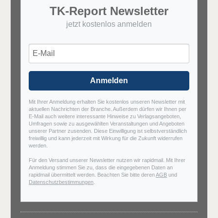
TK-Report Newsletter
jetzt kostenlos anmelden
Anmelden
Mit Ihrer Anmeldung erhalten Sie kostenlos unseren Newsletter mit
aktuellen Nachrichten der Branche. Außerdem dürfen wir Ihnen per
E-Mail auch weitere interessante Hinweise zu Verlagsangeboten,
Umfragen sowie zu ausgewählten Veranstaltungen und Angeboten
unserer Partner zusenden. Diese Einwilligung ist selbstverständlich
freiwillig und kann jederzeit mit Wirkung für die Zukunft widerrufen
werden.
Für den Versand unserer Newsletter nutzen wir rapidmail. Mit Ihrer
Anmeldung stimmen Sie zu, dass die eingegebenen Daten an
rapidmail übermittelt werden. Beachten Sie bitte deren
AGB
und
Datenschutzbestimmungen
.