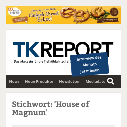
Interview des
Monats
jetzt lesen
News
Neue Produkte
Newsletter
Mediadaten
S
u
c
Stichwort: 'House of
h
Magnum'
e