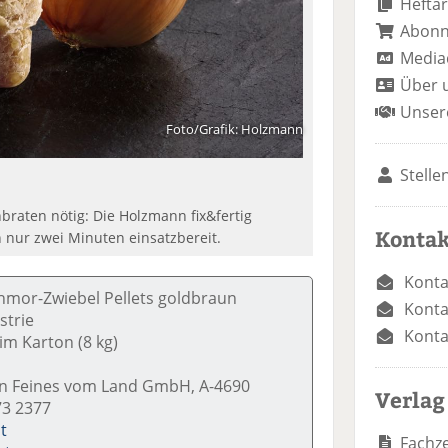
Heftar
Abon
Media
Über 
Unser
Foto/Grafik: Holzmann
Stelle
braten nötig: Die Holzmann fix&fertig
Kontak
n nur zwei Minuten einsatzbereit.
Konta
chmor-Zwiebel Pellets goldbraun
Konta
strie
Konta
 im Karton (8 kg)
 Feines vom Land GmbH, A-4690
Verlag
73 2377
t
Fachze