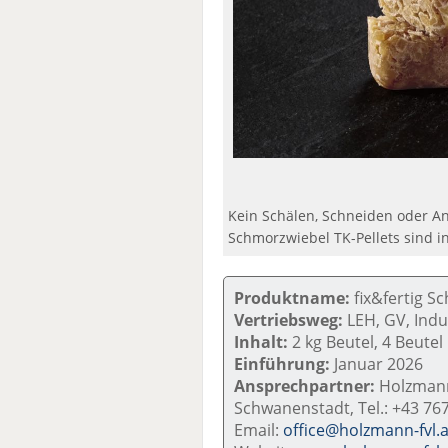
Kein Schälen, Schneiden oder An
Schmorzwiebel TK-Pellets sind i
Produktname:
fix&fertig S
Vertriebsweg:
LEH, GV, Indu
Inhalt:
2 kg Beutel, 4 Beutel
Einführung:
Januar 2026
Ansprechpartner:
Holzmann
Schwanenstadt, Tel.: +43 76
Email:
office@holzmann-fvl.a