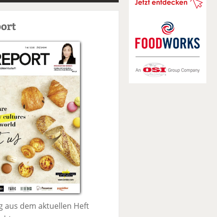
S
u
ort
c
h
e
 aus dem aktuellen Heft