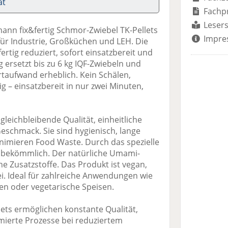
at
Fachp
Lesers
ann fix&fertig Schmor-Zwiebel TK-Pellets
Impre
 für Industrie, Großküchen und LEH. Die
fertig reduziert, sofort einsatzbereit und
g ersetzt bis zu 6 kg IQF-Zwiebeln und
rtaufwand erheblich. Kein Schälen,
 – einsatzbereit in nur zwei Minuten,
gleichbleibende Qualität, einheitliche
eschmack. Sie sind hygienisch, lange
inimieren Food Waste. Durch das spezielle
s bekömmlich. Der natürliche Umami-
e Zusatzstoffe. Das Produkt ist vegan,
i. Ideal für zahlreiche Anwendungen wie
en oder vegetarische Speisen.
ts ermöglichen konstante Qualität,
imierte Prozesse bei reduziertem