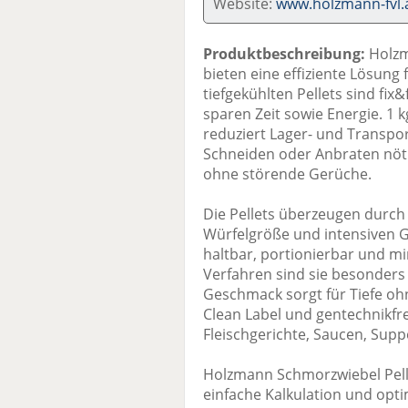
Website:
www.holzmann-fvl.
Produktbeschreibung:
Holzm
bieten eine effiziente Lösung
tiefgekühlten Pellets sind fix&
sparen Zeit sowie Energie. 1 k
reduziert Lager- und Transpo
Schneiden oder Anbraten nötig
ohne störende Gerüche.
Die Pellets überzeugen durch 
Würfelgröße und intensiven G
haltbar, portionierbar und m
Verfahren sind sie besonder
Geschmack sorgt für Tiefe ohn
Clean Label und gentechnikfre
Fleischgerichte, Saucen, Supp
Holzmann Schmorzwiebel Pelle
einfache Kalkulation und opt