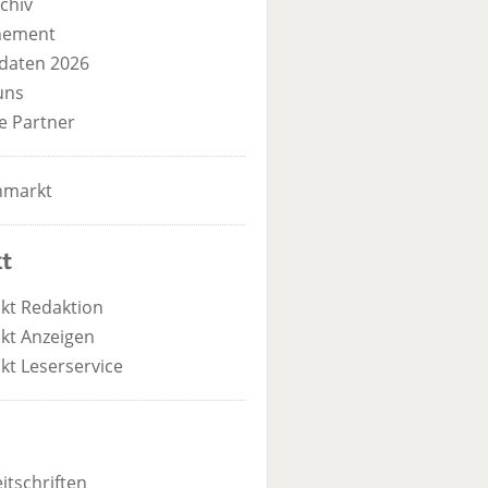
chiv
nement
daten 2026
uns
e Partner
nmarkt
t
kt Redaktion
kt Anzeigen
kt Leserservice
itschriften