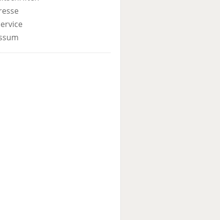
resse
ervice
ssum