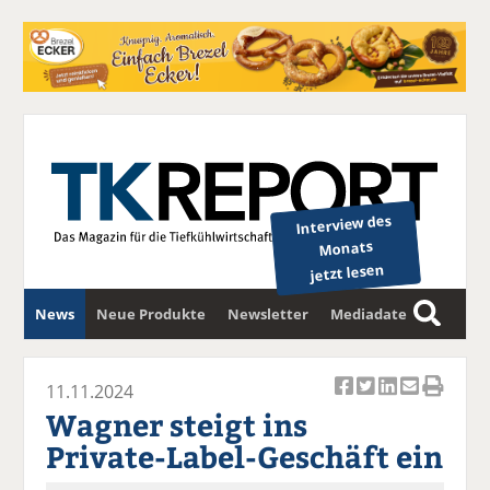
Interview des
Monats
jetzt lesen
News
Neue Produkte
Newsletter
Mediadaten
S
u
c
11.11.2024
Ar
Ar
Ar
Ar
Ar
h
Wagner steigt ins
ti
ti
ti
ti
ti
e
Private-Label-Geschäft ein
k
k
k
k
k
el
el
el
el
el