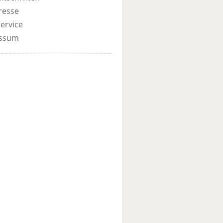
resse
ervice
ssum