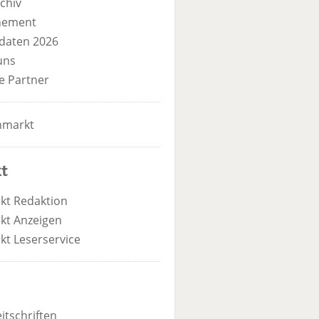
chiv
nement
daten 2026
uns
e Partner
nmarkt
t
kt Redaktion
kt Anzeigen
kt Leserservice
itschriften