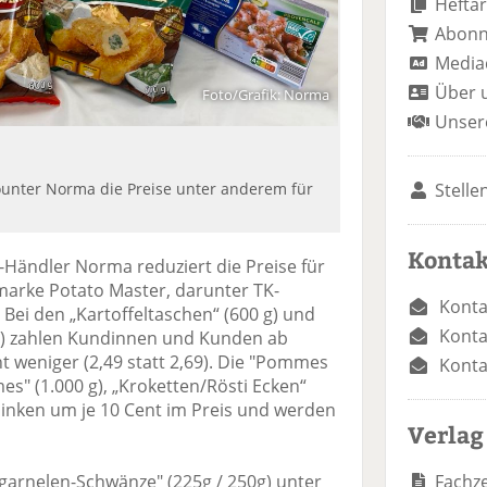
Heftar
Abon
Media
Über 
Foto/Grafik: Norma
Unser
Stelle
ounter Norma die Preise unter anderem für
Kontak
Händler Norma reduziert die Preise für
marke Potato Master, darunter TK-
Konta
Bei den „Kartoffeltaschen“ (600 g) und
Konta
g) zahlen Kundinnen und Kunden ab
t weniger (2,49 statt 2,69). Die "Pommes
Konta
es" (1.000 g), „Kroketten/Rösti Ecken“
sinken um je 10 Cent im Preis und werden
Verlag
Fachze
ngarnelen-Schwänze" (225g / 250g) unter