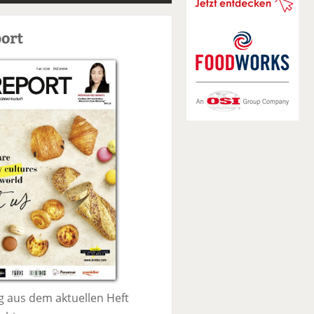
S
u
ort
c
h
e
 aus dem aktuellen Heft