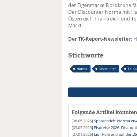
der Eigenmarke Fjordkrone fäll
Der Discounter Norma mit Hau
Österreich, Frankreich und Ts
Markt.
Der TK-Report-Newsletter:
H
Stichworte
Norma
Discounter
TK-Ka
Folgende Artikel könnten 
[08.05.2026]
Spatenstich: Norma erwe
[03.03.2026]
Eispreise 2026: Discoun
[27.01.2026]
Lidl: Führend auf der „