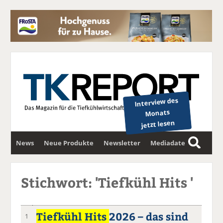
Interview des
Monats
jetzt lesen
News
Neue Produkte
Newsletter
Mediadaten
S
u
c
Stichwort: 'Tiefkühl Hits '
h
e
Tiefkühl Hits
2026 – das sind
1