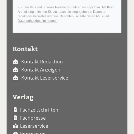
Für den Versand unserer Newsletter nutzen wir rapidmail. Mit Ihrer
Anmeldung stimmen Sie zu, dass die eingegebenen Daten an
rapidmail übermittelt werden. Beachten Sie bitte deren
AGB
und
Datenschutzbestimmungen
.
Kontakt
Kontakt Redaktion
Kontakt Anzeigen
Kontakt Leserservice
Verlag
Fachzeitschriften
Fachpresse
Leserservice
Impressum