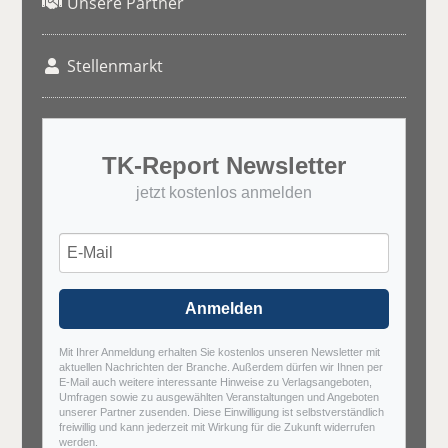
Unsere Partner
Stellenmarkt
TK-Report Newsletter
jetzt kostenlos anmelden
Anmelden
Mit Ihrer Anmeldung erhalten Sie kostenlos unseren Newsletter mit
aktuellen Nachrichten der Branche. Außerdem dürfen wir Ihnen per
E-Mail auch weitere interessante Hinweise zu Verlagsangeboten,
Umfragen sowie zu ausgewählten Veranstaltungen und Angeboten
unserer Partner zusenden. Diese Einwilligung ist selbstverständlich
freiwillig und kann jederzeit mit Wirkung für die Zukunft widerrufen
werden.