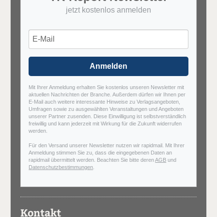
jetzt kostenlos anmelden
Anmelden
Mit Ihrer Anmeldung erhalten Sie kostenlos unseren Newsletter mit
aktuellen Nachrichten der Branche. Außerdem dürfen wir Ihnen per
E-Mail auch weitere interessante Hinweise zu Verlagsangeboten,
Umfragen sowie zu ausgewählten Veranstaltungen und Angeboten
unserer Partner zusenden. Diese Einwilligung ist selbstverständlich
freiwillig und kann jederzeit mit Wirkung für die Zukunft widerrufen
werden.
Für den Versand unserer Newsletter nutzen wir rapidmail. Mit Ihrer
Anmeldung stimmen Sie zu, dass die eingegebenen Daten an
rapidmail übermittelt werden. Beachten Sie bitte deren
AGB
und
Datenschutzbestimmungen
.
Kontakt