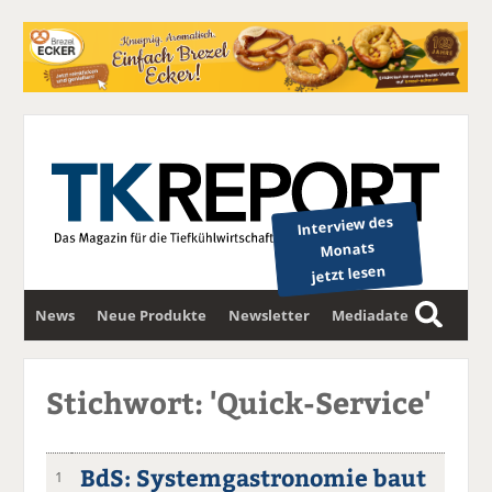
Interview des
Monats
jetzt lesen
News
Neue Produkte
Newsletter
Mediadaten
S
u
c
Stichwort: 'Quick-Service'
h
e
BdS: Systemgastronomie baut
1