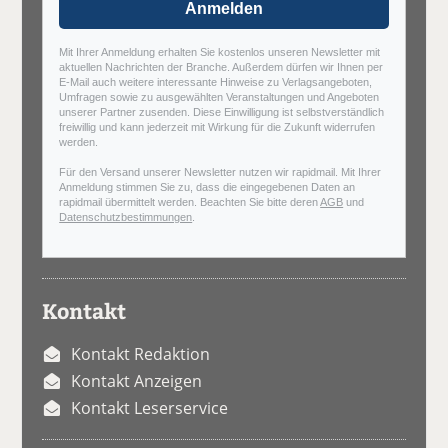
Anmelden
Mit Ihrer Anmeldung erhalten Sie kostenlos unseren Newsletter mit
aktuellen Nachrichten der Branche. Außerdem dürfen wir Ihnen per
E-Mail auch weitere interessante Hinweise zu Verlagsangeboten,
Umfragen sowie zu ausgewählten Veranstaltungen und Angeboten
unserer Partner zusenden. Diese Einwilligung ist selbstverständlich
freiwillig und kann jederzeit mit Wirkung für die Zukunft widerrufen
werden.
Für den Versand unserer Newsletter nutzen wir rapidmail. Mit Ihrer
Anmeldung stimmen Sie zu, dass die eingegebenen Daten an
rapidmail übermittelt werden. Beachten Sie bitte deren
AGB
und
Datenschutzbestimmungen
.
Kontakt
Kontakt Redaktion
Kontakt Anzeigen
Kontakt Leserservice