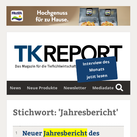
Interview des
Monats
jetzt lesen
News
Neue Produkte
Newsletter
Mediadaten
S
u
c
Stichwort: 'Jahresbericht'
h
e
Neuer
Jahresbericht
des
1