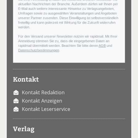
aktuellen Nachrichten der Branche. Außerdem dürfen wir Ihnen per
E-Mail auch weitere interessante Hinweise zu Verlagsangeboten,
Umfragen sowie zu ausgewählten Veranstaltungen und Angeboten
unserer Partner zusenden. Diese Einwilligung ist selbstverständlich
freiwillig und kann jederzeit mit Wirkung für die Zukunft widerrufen
werden.
Für den Versand unserer Newsletter nutzen wir rapidmail. Mit Ihrer
Anmeldung stimmen Sie zu, dass die eingegebenen Daten an
rapidmail übermittelt werden. Beachten Sie bitte deren
AGB
und
Datenschutzbestimmungen
.
Kontakt
Kontakt Redaktion
Kontakt Anzeigen
Kontakt Leserservice
Verlag