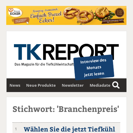
Interview des
Monats
jetzt lesen
News
Neue Produkte
Newsletter
Mediadaten
S
u
c
Stichwort: 'Branchenpreis'
h
e
Wählen Sie die jetzt Tiefkühl
1